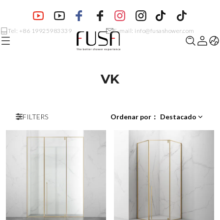
Tel: +86 19925983339
E-mail: info@fusashower.com
VK
FILTERS
Ordenar por
：
Destacado