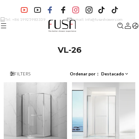
Tel: +86 19925983339
E-mail: info@fusashower.com
VL-26
FILTERS
Ordenar por
：
Destacado