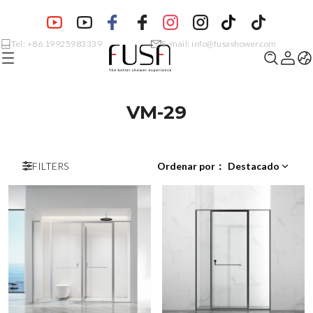
Tel: +86 19925983339
E-mail: info@fusashower.com
VM-29
FILTERS
Ordenar por
：
Destacado