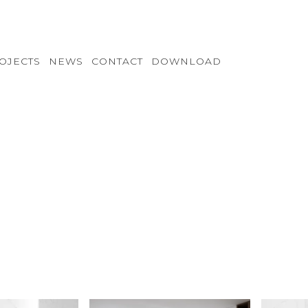
OJECTS
NEWS
CONTACT
DOWNLOAD
VB-S122
VC-S122
VD-S122