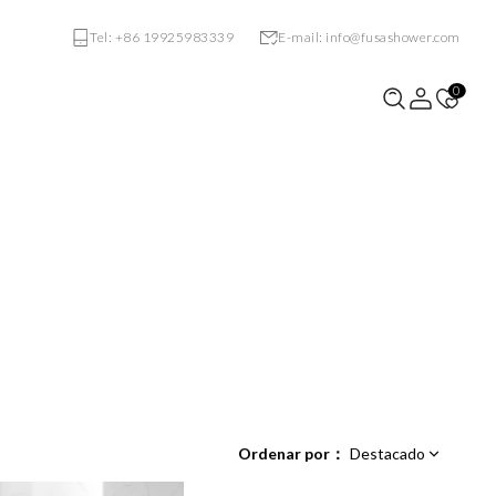
Tel: +86 19925983339
E-mail: info@fusashower.com
0
VE-S731
VF-S121
Ordenar por
：
Destacado