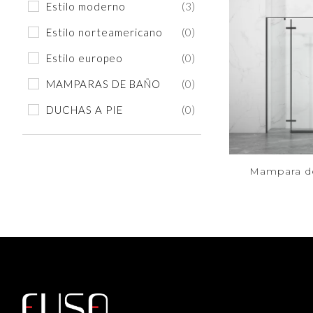
Estilo moderno
(3)
VG-S132
Estilo norteamericano
(0)
Estilo europeo
(0)
MAMPARAS DE BAÑO
(0)
DUCHAS A PIE
(0)
VN-H731
Mampara d
Obtenga 
vidrio te
ón a
bisagras
inoxid
revestimi
acabado n