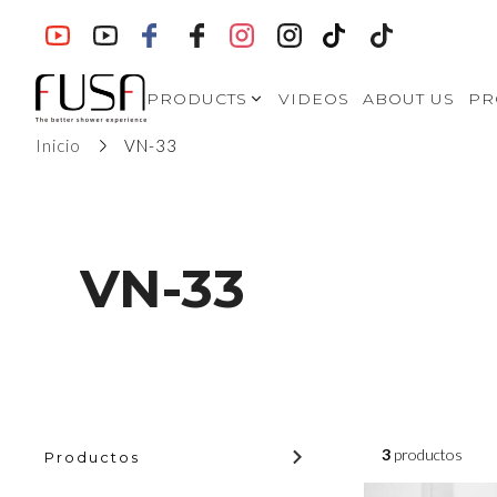
PRODUCTS
VIDEOS
ABOUT US
PR
Inicio
VN-33
SHOWER
ENCLOSURES- Modern
Style
SHOWER
ENCLOSURES-
European Style
VN-33
VA-S721
SHOWER
ENCLOSURES-North
American Style
WALK IN SHOWERS
BATH SCREENS
3
productos
Productos